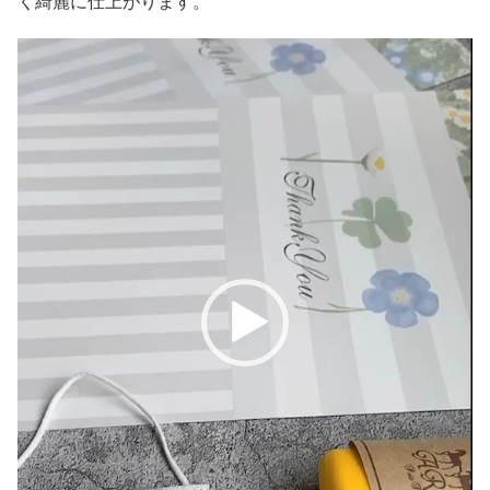
く綺麗に仕上がります。
動
画
プ
レ
ー
ヤ
ー