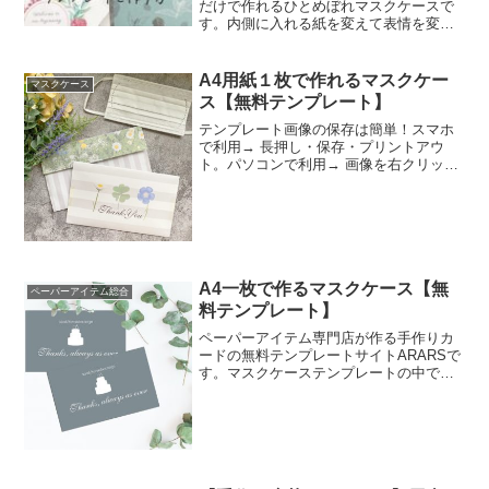
だけで作れるひとめぼれマスクケースで
す。内側に入れる紙を変えて表情を変え
るのも可愛い！ダウンロートして作って
みてくださいね。
A4用紙１枚で作れるマスクケー
マスクケース
ス【無料テンプレート】
テンプレート画像の保存は簡単！スマホ
で利用→ 長押し・保存・プリントアウ
ト。パソコンで利用→ 画像を右クリッ
ク・保存・プリントアウト。プリントア
ウトする際は【ふちなし印刷】すると綺
麗に仕上がります。
A4一枚で作るマスクケース【無
ペーパーアイテム総合
料テンプレート】
ペーパーアイテム専門店が作る手作りカ
ードの無料テンプレートサイトARARSで
す。マスクケーステンプレートの中で一
番人気は洗練されたグレーが印象的なケ
ーキイラスト入り。挙式日と名前を入力
したオリジナルマスクケースにすること
も出来ます。ゲストの名前を入れて席札
としても使えるので、アイディア次第で
使い方自由。