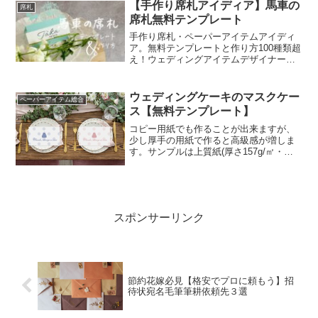
【手作り席札アイディア】馬車の
席札
席札無料テンプレート
手作り席札・ペーパーアイテムアイディ
ア。無料テンプレートと作り方100種類超
え！ウェディングアイテムデザイナーが
教える＊ゲストから褒められる花嫁DIYレ
シピ。
ウェディングケーキのマスクケー
ペーパーアイテム総合
ス【無料テンプレート】
コピー用紙でも作ることが出来ますが、
少し厚手の用紙で作ると高級感が増しま
す。サンプルは上質紙(厚さ157g/㎡・
135kg)で作りました。2.糊でも貼りつけ
ることが出来ますが、木工用ボンドは糊
に比べてしっかりと貼りつくので、マス
クを入れようとした時にパリパリと剥が
れてしまうというようなことがありませ
スポンサーリンク
ん。※ボンドは薄く塗ることがキレイに
仕上がるコツです。多すぎると紙にシワ
が出来る原因となりますのでご注意くだ
さい。
節約花嫁必見【格安でプロに頼もう】招
待状宛名毛筆筆耕依頼先３選