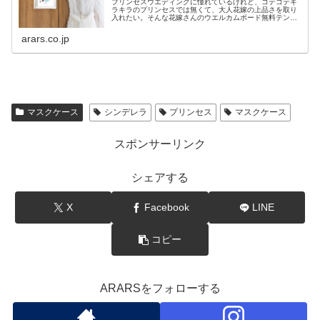
プリンセスウエディングに憧れているけれど、コテコテキ
ラキラのプリンセスでは無くて、大人花嫁の上品さを取り
入れたい。そんな花嫁さんのウエルカムボード無料テンプ
レート。挙式日と名前を入れずにそのままプリントアウト
出来る画像と、挙式日・名前はもちろん、その他ふたりの
arars.co.jp
希望の文字も入れられるWordファイルをご用意しました。
マスクケース
シンデレラ
プリンセス
マスクケース
スポンサーリンク
シェアする
X
Facebook
LINE
コピー
ARARSをフォローする