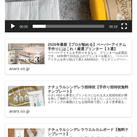
00:00
00:19
2026年最新【プロが勧める】ペーパーアイテム
手作りにはこれ！厳選プリンター【３選】
ペーパーアイテムを手作りするなら、プリンターは必需品
です。16年間で20台以上のプリンターを購入し、ペーパー
アイテムを作り続けて来たARARSが、ウエディングペーパ
ーアイテムを手作りする時に必要な５つの機能の解説と、
実際に使って良かったプリンターを紹介します。
arars.co.jp
ナチュラルシンデレラ招待状【手作り招待状無料
テンプレート】
小さい頃から夢見たプリンセスになれる大人気招待状が満
を持して無料テンプレートになりました。ふたりらしいウ
エディングの幕開けとなる招待状で思いっきり世界観を演
出してくださいね。
arars.co.jp
ナチュラルシンデレラウエルカムボード【無料テ
ンプレート】