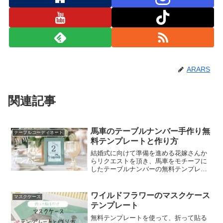
ARARS
関連記事
馬車のテーブルナンバー手作り無
テーブルコーディネート
料テンプレートと作り方
結婚式に向けて準備を進める花嫁さんか
らリクエストを頂き、馬車をモチーフに
したテーブルナンバーの無料テンプレー
トをつくりました。ディズニープリンセ
スのような世界観を叶えたい方や、クラ
シカルで上品なウェディングを目指す方
ワイルドフラワーのマスクケース
マスクケース
にぴったり。テーブルに並...
テンプレート
無料テンプレートを使って、折って貼る