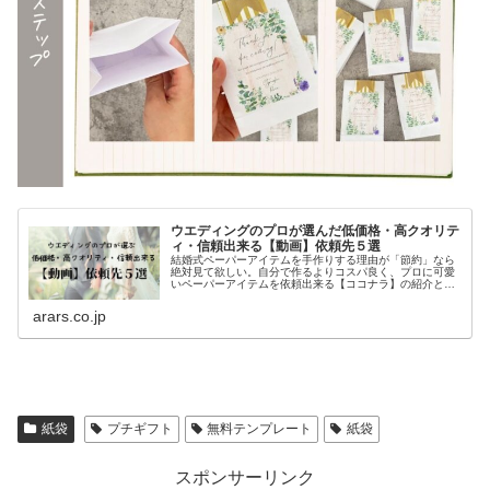
ウエディングのプロが選んだ低価格・高クオリテ
ィ・信頼出来る【動画】依頼先５選
結婚式ペーパーアイテムを手作りする理由が「節約」なら
絶対見て欲しい。自分で作るよりコスパ良く、プロに可愛
いペーパーアイテムを依頼出来る【ココナラ】の紹介と、
先輩花嫁から学ぶ外注した方が良い理由について。早いう
ちに手作りするものと外注するものを見極めて、余裕をも
arars.co.jp
って最高の自分で当日を迎えてね。15年間、披露宴直前の
花嫁をサポートしてきたARARSが勧める、手作り小物依頼
先まとめ。
紙袋
プチギフト
無料テンプレート
紙袋
スポンサーリンク