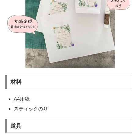
材料
A4用紙
スティックのり
道具