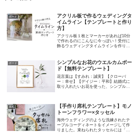
アクリル板で作るウェディングタ
ボード
イムライン【テンプレートと作り
方】
アクリル板１枚とマーカーがあれば10分
で作れるのにこんなに今っぽい！受付に
飾るウェディングタイムラインを作りま
せんか。
シンプルなお花のウエルカムボー
ボード
ド【無料テンプレート】
花言葉は【すみれ：誠実】【クローバ
ー：幸せ】【デイジー：平和】結婚式に
取り入れたいお花を使った、シンプルだ
けど主役級のウエルカムボード。
【手作り席札テンプレート】モノ
席札
トーンフラワー×タッセル
海外ウェディングのような洗練されたテ
ーブルコーディネートをイメージして作
りました。束ねられたタッセルには「お
守り」の意味と、「人と人を結び付け
る」という意味が込められています。ペ