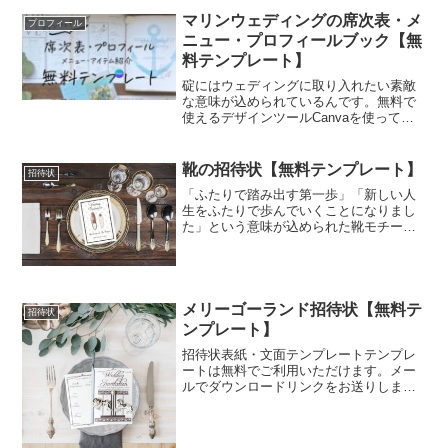
ーパーアイテムにさりげなく取り入れ
マリンウェディングの席次表・メ
プロフィール
て、オシャレに素敵な意味を伝...
ニュー・プロフィールブック【無
料テンプレート】
碇にはウェディングに取り入れたい素敵
な意味が込められているんです。無料で
使えるデザインツールCanvaを使って作
るテンプレートを公開しています。海が
好きなふたりのウェディングがもっとゲ
ストの心に残るものになりますように。
靴の招待状【無料テンプレート】
招待状
「ふたりで踏み出す第一歩」「新しい人
生をふたりで歩んでいくことになりまし
た」という意味が込められた靴モチーフ
の招待状。ここ数年、同じような靴のイ
ラストが印刷されたペーパーアイテムを
他者さんでもお見掛けしましたが、
ARARSが元祖です。
メリーゴーランド招待状【無料テ
招待状
ンプレート】
招待状表紙・文面テンプレートテンプレ
ートは無料でご利用いただけます。メー
ルでダウンロードリンクをお送りします
のでご入力ください。 返信葉書宛名・封
筒差出人無料テンプレートテンプレート
は無料でご利用いただけます。メールで