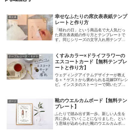
幸せなふたりの席次表表紙テンプ
席次表
レートと作り方
「晴れの日」という商品名で大人気だっ
た席次表表紙の作り方とテンプレートで
す。同じシリーズの文字入れ用テンプレ
ートと合わせて作ると1ページ目：ご挨拶
文・プロフィール・新居案内 2～3ペー
ジ目：席次表 4ページ目：メニューの冊
くすみカラー×ドライフラワーの
テーブルコーディネート
子が出来上がります。作ってみてくださ
エスコートカード【無料テンプレ
いね。
ートと作り方】
ウェディングアイテムデザイナーが教え
る＋＊ゲストから褒められる花嫁DIYレシ
ピ。インスタのストーリーで聞いたプレ
花嫁さん達へのアンケートの結果、エス
コートカードと席札のテンプレートが欲
しいという声が多かったので早速作って
靴のウエルカムボード【無料テン
ボード
みました。
プレート】
ふたりで踏み出す第一歩。新しい人生を
共に歩んでいくことになりました。とい
う意味が込められた靴のウエルカムボー
ドを誰でも簡単に無料テンプレートを使
って作ることが出来ます。靴モチーフに