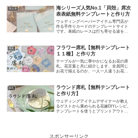
込められた意味をゲストの皆さんにも説
海シリーズ人気No.1「貝殻」席次
明してくださいね。
席次表
表表紙無料テンプレートと作り方
ウェディングペーパーアイテム専門店が
作る手作りカードのテンプレートサイト
です。表紙のレースは打ち寄せる波をイ
メージして斜めに貼りました。席次表レ
イアウト用のテンプレートを使って印刷
した用紙を中に挟んで、ふたりの結婚式
フラワー席札【無料テンプレート
席札
を海でいっぱいにしてくださいね。
１１種】と作り方
テーブルが一気に華やかになるお花の席
札。花言葉と共に紹介します。全員同じ
お花で揃えるのか、一人一人違うお花で
作るか迷ったら、テーブルクロスの色や
パーティーのテーマカラーに合わせてコ
ーディネートしてみてください。
ラウンド席札【無料テンプレート
席札
と作り方】
ウェディングアイテムデザイナーが教え
るゲストから褒められる花嫁DIYレシピ。
テンプレートを使うとプリントアウトし
て円にカットするだけでトレンドの席札
が作れます。
スポンサーリンク