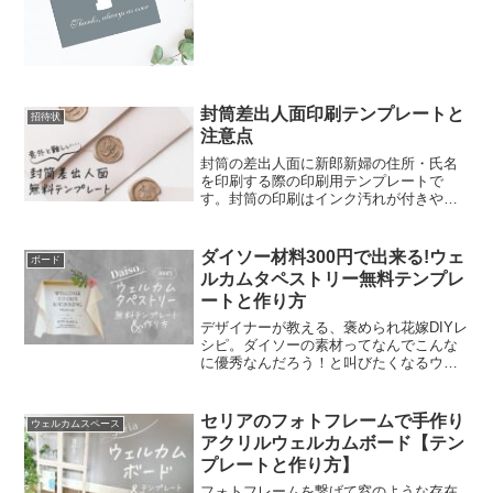
番人気は洗練されたグレーが印象的なケ
ーキイラスト入り。挙式日と名前を入力
したオリジナルマスクケースにすること
も出来ます。ゲストの名前を入れて席札
としても使えるので、アイディア次第で
使い方自由。
封筒差出人面印刷テンプレートと
招待状
注意点
封筒の差出人面に新郎新婦の住所・氏名
を印刷する際の印刷用テンプレートで
す。封筒の印刷はインク汚れが付きやす
いため、予備を多めに買っておきましょ
う。プリンター購入前にこちらの記事を
参考にしてください。↓↓封筒印刷汚れを
ダイソー材料300円で出来る!ウェ
ボード
防ぐ裏技はこちら↓↓封筒...
ルカムタペストリー無料テンプレ
ートと作り方
デザイナーが教える、褒められ花嫁DIYレ
シピ。ダイソーの素材ってなんでこんな
に優秀なんだろう！と叫びたくなるウェ
ルカムグッズが出来ました。無料テンプ
レートは誰でも自由に使えます。海外ウ
ェディングのような雰囲気になるウェル
セリアのフォトフレームで手作り
ウェルカムスペース
カムタペストリー、作ってみてください
アクリルウェルカムボード【テン
ね。
プレートと作り方】
フォトフレームを繋げて窓のような存在