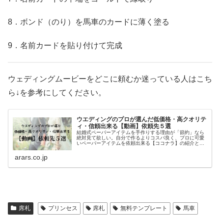
8．ボンド（のり）を馬車のカードに薄く塗る
9．名前カードを貼り付けて完成
ウェディングムービーをどこに頼むか迷っている人はこち
ら↓を参考にしてください。
ウエディングのプロが選んだ低価格・高クオリテ
ィ・信頼出来る【動画】依頼先５選
結婚式ペーパーアイテムを手作りする理由が「節約」なら
絶対見て欲しい。自分で作るよりコスパ良く、プロに可愛
いペーパーアイテムを依頼出来る【ココナラ】の紹介と、
先輩花嫁から学ぶ外注した方が良い理由について。早いう
ちに手作りするものと外注するものを見極めて、余裕をも
arars.co.jp
って最高の自分で当日を迎えてね。15年間、披露宴直前の
花嫁をサポートしてきたARARSが勧める、手作り小物依頼
先まとめ。
席札
プリンセス
席札
無料テンプレート
馬車