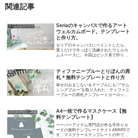
関連記事
Seriaのキャンバスで作るアート
ウェルカムスペース
ウェルカムボード。テンプレート
と作り方。
セリアのキャンバスにペイントしたら、
置くだけで今っぽく洗練されたウェルカ
ムスペースに。今回はピンク系で作りま
したが、黒を入れてグレー系、グリーン
やブルーなど、ふたりの会場や披露宴の
テーマに合わせて作ってみてください
ティファニーブルーとりぼんの席
席札
ね。テンプレートテンプレー...
札＊無料テンプレートと作り方
幸せのおまじないをテーブルにも♡“サム
シングブルー”を取り入れた、ティファニ
ーブルーの席札テンプレートヨーロッパ
に伝わる、花嫁が幸せになれると言われ
るおまじない “サムシングフォー”。その
中でも特に人気なのが、「サムシングブ
A4一枚で作るマスクケース【無
ペーパーアイテム総合
ルー」——“なに...
料テンプレート】
ペーパーアイテム専門店が作る手作りカ
ードの無料テンプレートサイトARARSで
す。マスクケーステンプレートの中で一