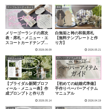
テーブルコーディネート
席札
メリーゴーランドの席次
白無垢と袴の和装席札
表・席札・メニュー・エ
【無料テンプレートと作
スコートカードテンプレ
り方】
ート
2026.06.09
2026.05.21
プロフィール
ペーパーアイテム総合
【初めての結婚式準備】
【ブライダル新聞プロフ
手作りペーパーアイテム
ィール・メニュー表】作
マニュアル
成プロンプトと作り方
2026.05.14
2026.04.19
未分類
母の日