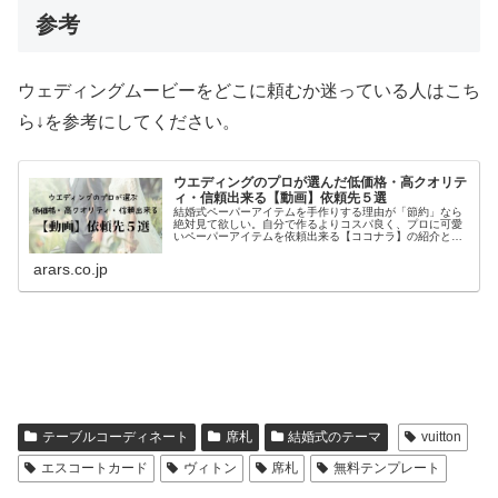
参考
ウェディングムービーをどこに頼むか迷っている人はこち
ら↓を参考にしてください。
ウエディングのプロが選んだ低価格・高クオリテ
ィ・信頼出来る【動画】依頼先５選
結婚式ペーパーアイテムを手作りする理由が「節約」なら
絶対見て欲しい。自分で作るよりコスパ良く、プロに可愛
いペーパーアイテムを依頼出来る【ココナラ】の紹介と、
先輩花嫁から学ぶ外注した方が良い理由について。早いう
ちに手作りするものと外注するものを見極めて、余裕をも
arars.co.jp
って最高の自分で当日を迎えてね。15年間、披露宴直前の
花嫁をサポートしてきたARARSが勧める、手作り小物依頼
先まとめ。
テーブルコーディネート
席札
結婚式のテーマ
vuitton
エスコートカード
ヴィトン
席札
無料テンプレート