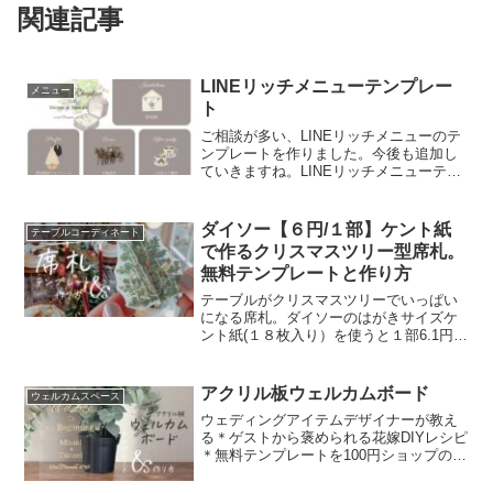
関連記事
LINEリッチメニューテンプレー
メニュー
ト
ご相談が多い、LINEリッチメニューのテ
ンプレートを作りました。今後も追加し
ていきますね。LINEリッチメニューテン
プレートはこちら1万組を見てきて断言し
ます。 DIYを『全部』やるのは、失敗の
元です。手作りは自分らしさを出すこと
ダイソー【６円/１部】ケント紙
テーブルコーディネート
が出来、思...
で作るクリスマスツリー型席札。
無料テンプレートと作り方
テーブルがクリスマスツリーでいっぱい
になる席札。ダイソーのはがきサイズケ
ント紙(１８枚入り）を使うと１部6.1円で
作れます。
アクリル板ウェルカムボード
ウェルカムスペース
ウェディングアイテムデザイナーが教え
る＊ゲストから褒められる花嫁DIYレシピ
＊無料テンプレートを100円ショップのマ
ーカーでなぞるだけで、トレンドのウエ
ルカムボードが出来上がります。２枚３