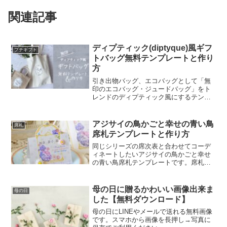
関連記事
ディプティック(diptyque)風ギフ
プチギフト
トバッグ無料テンプレートと作り
方
引き出物バッグ、エコバッグとして「無
印のエコバッグ・ジュードバッグ」をト
レンドのディプティック風にするテンプ
レートを作りました。A4から４枚取れる
テンプレート。厚紙に印刷してサンキュ
ータグやメッセージカードとしても使え
アジサイの鳥かごと幸せの青い鳥
席札
ます。テンプレートテン...
席札テンプレートと作り方
同じシリーズの席次表と合わせてコーデ
ィネートしたいアジサイの鳥かごと幸せ
の青い鳥席札テンプレートです。席札は
葉書サイズの厚紙を使用して作ります。
席札用に作られた折り目入りの用紙だと
作りやすいですが、折り目が無いもので
母の日に贈るかわいい画像出来ま
母の日
も構いません。
した【無料ダウンロード】
母の日にLINEやメールで送れる無料画像
です。スマホから画像を長押し→写真に