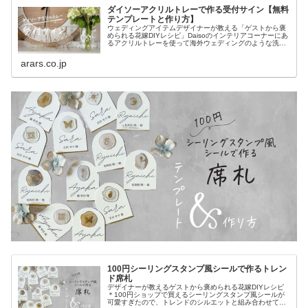
ダイソーアクリルトレーで作る受付サイン【無料
テンプレートと作り方】
ウェディングアイテムデザイナーが教える「ゲストから褒
められる花嫁DIYレシピ」Daisoのインテリアコーナーにあ
るアクリルトレーを使って海外ウェディングのような洗練
された受付サインを作りました。無料テンプレートと作り
方を公開しています。
arars.co.jp
100円シーリングスタンプ風シールで作るトレン
ド席札
デザイナーが教えるゲストから褒められる花嫁DIYレシピ
＊100円ショップで買えるシーリングスタンプ風シールが
可愛すぎたので、トレンドのシルエットと組み合わせて席