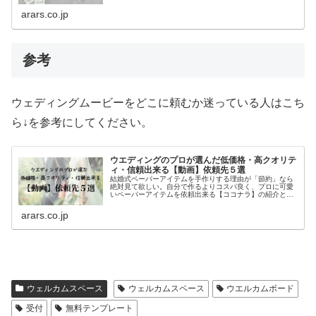
札のテンプレートを作りました。シールは20枚入りで110
円！テンプレートと組み合わせてぜひ作ってみてくださ
arars.co.jp
い。
参考
ウェディングムービーをどこに頼むか迷っている人はこち
ら↓を参考にしてください。
ウエディングのプロが選んだ低価格・高クオリテ
ィ・信頼出来る【動画】依頼先５選
結婚式ペーパーアイテムを手作りする理由が「節約」なら
絶対見て欲しい。自分で作るよりコスパ良く、プロに可愛
いペーパーアイテムを依頼出来る【ココナラ】の紹介と、
先輩花嫁から学ぶ外注した方が良い理由について。早いう
ちに手作りするものと外注するものを見極めて、余裕をも
arars.co.jp
って最高の自分で当日を迎えてね。15年間、披露宴直前の
花嫁をサポートしてきたARARSが勧める、手作り小物依頼
先まとめ。
ウェルカムスペース
ウェルカムスペース
ウエルカムボード
受付
無料テンプレート