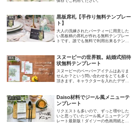
保存でご利用ください。
黒板席札【手作り無料テンプレー
席札
ト】
大人の洗練されたパーティーに用意した
い黒板柄の席札が作れる無料テンプレー
トです。誰でも無料で利用出来るテンプ
レートなので、使ってみてくださいね。
スヌーピーの世界観。結婚式招待
席札
状無料テンプレート
スヌーピーのペーパーアイテムはありま
せんか？という問い合わせをとても多く
頂きます。キャラクターを入れたデザイ
ンはテンプレートとして提供することが
出来ないので、スヌーピーの世界観をイ
メージした招待状を作りました。テンプ
Daiso材料でジール風メニューテ
メニュー
レートは無料で利用出来ます。ニックネ
ンプレート
ームとメールアドレスを入力、【Send
Download Link】を押してください。メー
リクエストも多いので、ずっと増やした
ルにテンプレートリンクが送信されま
いと思っていたジール風メニューテンプ
す。
レート最新版！ダイソーの色画用紙とデ
ザインペーパー(折り紙)を使って仕上げて
みました。さし込む折り紙の選び方によ
って、季節やウェディングのテーマを取