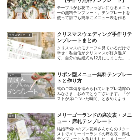
ー【手作り無料テンプレート】
テーブルがお花でいっぱいになるメニュ
ーの無料テンプレート。テンプレートを
使って誰でも簡単にメニュー表を作るこ
とが出来ます。ペーパーアイテムのプロ
が選ぶ厳選プリンターや印刷時の注意点
など、手作りのアドバイスも発信中。ウ
クリスマスウェディング手作りテ
クリスマスカード
ェディングペーパーアイテムを始め、マ
ンプレートまとめ
スクケース、ニューボーンボード、マン
スリーカードなど、イベントを彩るオリ
クリスマスのモチーフを見ているだけで
ジナルペーパーアイテムが作れるテンプ
幸せ！私自信がクリスマスが好き過ぎ
レートを毎週追加中。
て、自分の結婚式も12月にしました。そ
してハネムーンにはドイツのクリスマス
マーケット巡りをしたという、生粋のク
リスマス好き。クリスマスウェディング
リボン型メニュー無料テンプレー
メニュー
に向けて準備中のふたりに...
トと作り方
式のご準備を進められているプレ花嫁の
みなさま、おめでとうございます。「ゲ
ストが席についた瞬間、ときめくような
テーブルコーディネートにしたい」 「可
愛いけれど、子供っぽくならない上質な
ペーパーアイテムを探している」そんな
メリーゴーランドの席次表・メニ
席札
理想を叶えるために、海...
ュー・席札テンプレート
結婚準備中のプレ花嫁さんからのリクエ
ストでメリーゴーランドの席次表・席札
テンプレートを作りました。メリーゴー