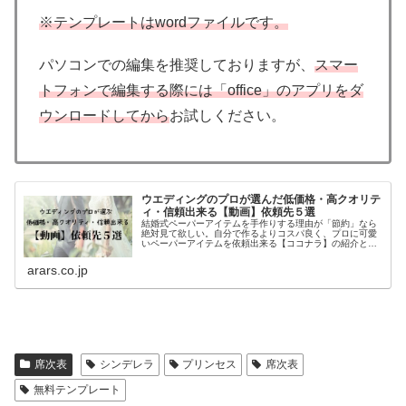
※テンプレートはwordファイルです。
パソコンでの編集を推奨しておりますが、
スマー
トフォンで編集する際には「office」のアプリをダ
ウンロードしてから
お試しください。
ウエディングのプロが選んだ低価格・高クオリテ
ィ・信頼出来る【動画】依頼先５選
結婚式ペーパーアイテムを手作りする理由が「節約」なら
絶対見て欲しい。自分で作るよりコスパ良く、プロに可愛
いペーパーアイテムを依頼出来る【ココナラ】の紹介と、
先輩花嫁から学ぶ外注した方が良い理由について。早いう
ちに手作りするものと外注するものを見極めて、余裕をも
arars.co.jp
って最高の自分で当日を迎えてね。15年間、披露宴直前の
花嫁をサポートしてきたARARSが勧める、手作り小物依頼
先まとめ。
席次表
シンデレラ
プリンセス
席次表
無料テンプレート