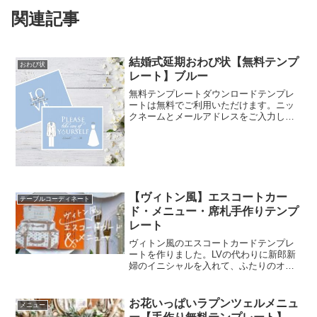
関連記事
結婚式延期おわび状【無料テンプ
おわび状
レート】ブルー
無料テンプレートダウンロードテンプレ
ートは無料でご利用いただけます。ニッ
クネームとメールアドレスをご入力しダ
ウンロードしてご活用ください。 テンプ
レート内容表紙新郎新婦の名前を入力す
る箇所があります。サンプル名が入力さ
れているので、変更する...
【ヴィトン風】エスコートカー
テーブルコーディネート
ド・メニュー・席札手作りテンプ
レート
ヴィトン風のエスコートカードテンプレ
ートを作りました。LVの代わりに新郎新
婦のイニシャルを入れて、ふたりのオリ
ジナルスーツケースのようなカードを並
べたら・・・＋＊パーティーのテーマカ
ラーや、お色直しのドレスに合わせてテ
お花いっぱいラプンツェルメニュ
メニュー
ーブルナンバーの文字と...