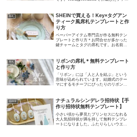
ルです。テンプレートのダウンロードリ
ンクをメールでお送りします。ニックネ
ームとメールアドレスを入力し、【Send
SHEINで買える！Key×タグアン
席札
Down...
ティーク風席札テンプレートと作
り方
ペーパーアイテム専門店が作る無料テン
プレートと作り方＊お問合せが多かった
鍵チャームとタグの席札です。お名前印
刷部分のテンプレートをダウンロード
し、SHEINから買えるタグと合わせて作
ってみてくださいね。
リボンの席札＊無料テンプレート
席札
と作り方
「リボン」には「人と人を結ぶ」という
意味が込められています。結婚式のテー
マにするモチーフにぴったりのリボンで
彩った席札。テーブル毎にリボンを変え
たり、ゲストを想像して似合うリボンを
選ぶのも楽しいですよ。テンプレートテ
ナチュラルシンデレラ招待状【手
招待状
ンプレートはスマホ・タブ...
作り招待状無料テンプレート】
小さい頃から夢見たプリンセスになれる
大人気招待状が満を持して無料テンプレ
ートになりました。ふたりらしいウエデ
ィングの幕開けとなる招待状で思いっき
り世界観を演出してくださいね。