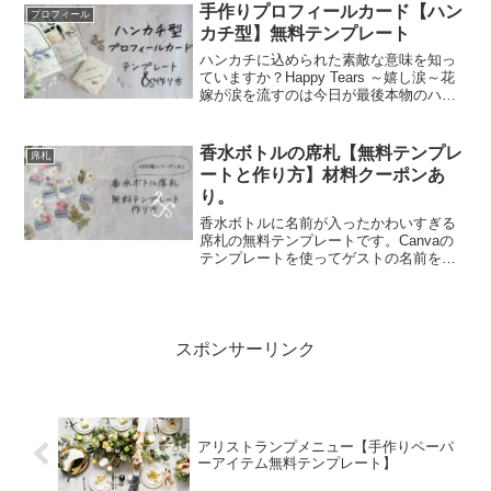
手作りプロフィールカード【ハン
プロフィール
カチ型】無料テンプレート
ハンカチに込められた素敵な意味を知っ
ていますか？Happy Tears ～嬉し涙～花
嫁が涙を流すのは今日が最後本物のハン
カチのような見た目にゲストへのサプラ
イズにもなるハンカチ型プロフィールカ
ード。表紙にゲストの名前を入れてエス
香水ボトルの席札【無料テンプレ
席札
コートカード...
ートと作り方】材料クーポンあ
り。
香水ボトルに名前が入ったかわいすぎる
席札の無料テンプレートです。Canvaの
テンプレートを使ってゲストの名前を印
刷して作ってみてくださいね。
スポンサーリンク
アリストランプメニュー【手作りペーパ
ーアイテム無料テンプレート】