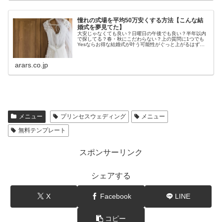
憧れの式場を平均50万安くする方法【こんな結
婚式を夢見てた】
大安じゃなくても良い？日曜日の午後でも良い？半年以内
で探してる？春・秋にこだわらない？上の質問に1つでも
Yesならお得な結婚式が叶う可能性がぐっと上がるはず！
すき間を埋めたい式場と、少しでも安く憧れの結婚式を挙
げたいカップルを結んでくれる Hanayume(ハナユメ) から
予約してみてね。
arars.co.jp
メニュー
プリンセスウェディング
メニュー
無料テンプレート
スポンサーリンク
シェアする
X
Facebook
LINE
コピー