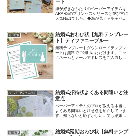
ート
海が好きなふたりのペーパーアイテムは
ARARSのプリンセスシリーズと並び常に
人気No.1でした。◆海が見えるチャペル
で永遠を誓うふたり◆マリンスポーツが
好きなふたり◆海に想い出があるふた
り…海がテーマの結婚披露宴はペーパー
結婚式おわび状【無料テンプレー
おわび状
アイテムをマリンテイストに揃えると、
ト】ティファニーブルー
一気に雰囲気が高まりますよ。テンプレ
ートは誰でも無料でご利用いただけま
無料テンプレートダウンロードテンプレ
す。海シリーズのテンプレートを少しず
ートは無料でご利用いただけます。ニッ
つ増やしていきますので、定期的にチェ
クネームとメールアドレスをご入力しダ
ックしてくださいね。
ウンロードしてご活用ください。 テンプ
レート内容表紙新郎新婦の名前を入力す
る箇所があります。サンプル名が入力さ
れているので、変更する...
結婚式招待状よくある間違いと注
ペーパーアイテム総合
意点
ペーパーアイテムのプロが教える本当に
よくある間違いと注意点を紹介していま
す。知らないと恥ずかしい…でも結婚式
の招待状を出し慣れている新郎新婦はい
ないので。手作り招待状印刷前に必ずチ
ェックしてくださいね。
結婚式延期おわび状【無料テンプ
おわび状