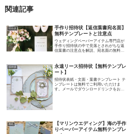
関連記事
手作り招待状【返信葉書宛名面】
招待状
無料テンプレートと注意点
ウェディングペーパーアイテム専門店が
手作り招待状の中で見落とされがちな返
信葉書の注意点を解説、宛名面の無料テ
ンプレートは誰でもダウンロードして使
えます。かわいい招待状が作れる無料テ
ンプレートサイトです。
永遠リース招待状【無料テンプレ
招待状
ート】
招待状表紙・文面・葉書テンプレート テ
ンプレートは無料でご利用いただけま
す。メールでダウンロードリンクをお送
りしますのでご入力ください。※画像と
テンプレート内に収納されている内容(イ
ラスト)が一部異なることがございま
す。 返信葉書宛名・封筒...
【マリンウエディング】海の手作
席札
りペーパーアイテム無料テンプレ