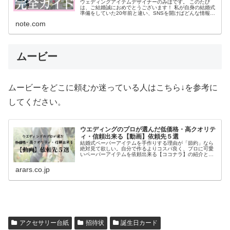
ウェディングアイテムデザイナーのみほです。 このたび
は、ご結婚誠におめでとうございます！ 私が自身の結婚式
準備をしていた20年前と違い、SNSを開けばどんな情報も
手に入る時代。 でも、その一方で 「情報が多すぎて、何
note.com
をどう整理すればいいかわ...
ムービー
ムービーをどこに頼むか迷っている人はこちら↓を参考に
してください。
ウエディングのプロが選んだ低価格・高クオリテ
ィ・信頼出来る【動画】依頼先５選
結婚式ペーパーアイテムを手作りする理由が「節約」なら
絶対見て欲しい。自分で作るよりコスパ良く、プロに可愛
いペーパーアイテムを依頼出来る【ココナラ】の紹介と、
先輩花嫁から学ぶ外注した方が良い理由について。早いう
ちに手作りするものと外注するものを見極めて、余裕をも
arars.co.jp
って最高の自分で当日を迎えてね。15年間、披露宴直前の
花嫁をサポートしてきたARARSが勧める、手作り小物依頼
先まとめ。
アクセサリー台紙
招待状
誕生日カード