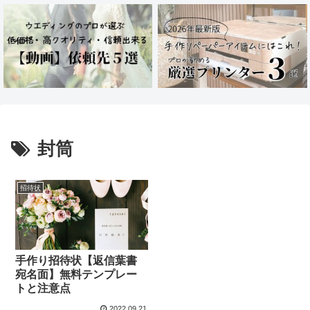
封筒
招待状
手作り招待状【返信葉書
宛名面】無料テンプレー
トと注意点
2022.09.21