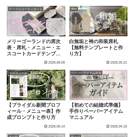
テーブルコーディネート
席札
メリーゴーランドの席次
白無垢と袴の和装席札
表・席札・メニュー・エ
【無料テンプレートと作
スコートカードテンプレ
り方】
ート
2026.06.09
2026.05.21
プロフィール
ペーパーアイテム総合
【初めての結婚式準備】
【ブライダル新聞プロフ
手作りペーパーアイテム
ィール・メニュー表】作
マニュアル
成プロンプトと作り方
2026.05.14
2026.04.19
未分類
母の日