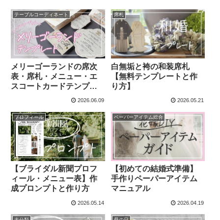
テーブルコーディネート
席札
メリーゴーランドの席次
白無垢と袴の和装席札
表・席札・メニュー・エ
【無料テンプレートと作
スコートカードテンプレ
り方】
ート
2026.06.09
2026.05.21
プロフィール
ペーパーアイテム総合
【初めての結婚式準備】
【ブライダル新聞プロフ
手作りペーパーアイテム
ィール・メニュー表】作
マニュアル
成プロンプトと作り方
2026.05.14
2026.04.19
未分類
母の日