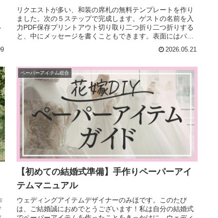
リクエストが多い、和装の席札の無料テンプレートを作り
う
ました。次の５ステップで完成します。ゲストの名前を入
い
力PDF保存プリントアウト切り取り二つ折り二つ折りする
、
と、中にメッセージを書くこともできます。表面にはパー
ルやストーンで装飾すると、より...
09
2026.05.21
ペーパーアイテム総合
【初めての結婚式準備】手作りペーパーアイ
テムマニュアル
ウェディングアイテムデザイナーのみほです。このたび
作
は、ご結婚誠におめでとうございます！私は自分の結婚式
デ
でペーパーアイテムを作ったことをきっかけに、ウェディ
デ