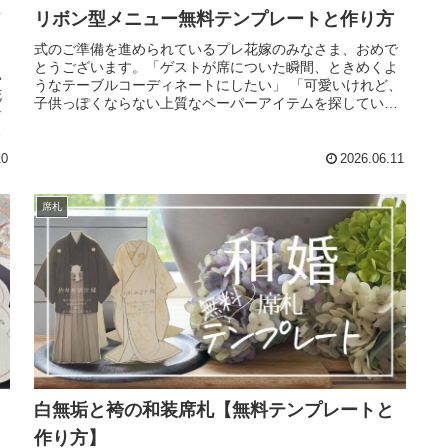
リボン型メニュー無料テンプレートと作り方
式のご準備を進められているプレ花嫁のみなさま、おめで
とうございます。「ゲストが席についた瞬間、ときめくよ
い
うなテーブルコーディネートにしたい」 「可愛いけれど、
花
子供っぽくならない上質なペーパーアイテムを探してい
な
る」そんな理想を叶えるために、海...
」
10
2026.06.11
席札
白無垢と袴の和装席札【無料テンプレートと
作り方】