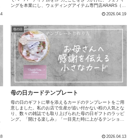
ングを本業にし、ウェディングアイテム専門店ARARS（ア
た
ラース）で1万組以上の新郎新婦...
14
2026.04.19
母の日
母の日カードテンプレート
母の日のギフトに華を添えるカードのテンプレートをご用
意しました。私のお店で生産が追い付かない程の人気とな
り、数々の雑誌でも取り上げられた母の日ギフトのラッピ
く
ング。「開ける楽しみ」「一目見た時に上がるテンショ
テ
ン」そんな気持ちも女性にとってプレ...
」
18
2026.04.13