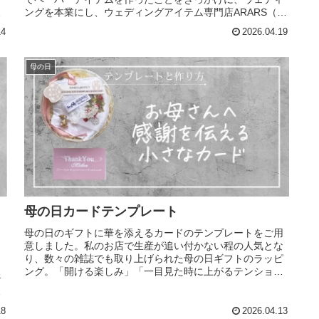
ングを本業にし、ウェディングアイテム専門店ARARS（ア
た
ラース）で1万組以上の新郎新婦...
14
2026.04.19
母の日
母の日カードテンプレート
母の日のギフトに華を添えるカードのテンプレートをご用
意しました。私のお店で生産が追い付かない程の人気とな
り、数々の雑誌でも取り上げられた母の日ギフトのラッピ
く
ング。「開ける楽しみ」「一目見た時に上がるテンショ
テ
ン」そんな気持ちも女性にとってプレ...
」
18
2026.04.13