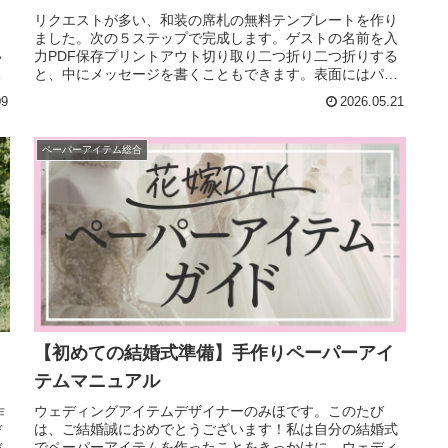
リクエストが多い、和装の席札の無料テンプレートを作り
う
ました。次の５ステップで完成します。ゲストの名前を入
い
力PDF保存プリントアウト切り取り二つ折り二つ折りする
、
と、中にメッセージを書くこともできます。表面にはパー
ルやストーンで装飾すると、より...
09
2026.05.21
ペーパーアイテム総合
【初めての結婚式準備】手作りペーパーアイ
テムマニュアル
ウェディングアイテムデザイナーのみほです。このたび
作
は、ご結婚誠におめでとうございます！私は自分の結婚式
デ
でペーパーアイテムを作ったことをきっかけに、ウェディ
デ