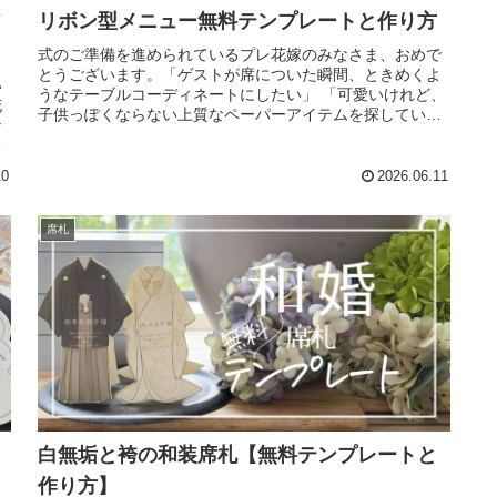
リボン型メニュー無料テンプレートと作り方
式のご準備を進められているプレ花嫁のみなさま、おめで
とうございます。「ゲストが席についた瞬間、ときめくよ
い
うなテーブルコーディネートにしたい」 「可愛いけれど、
花
子供っぽくならない上質なペーパーアイテムを探してい
な
る」そんな理想を叶えるために、海...
」
10
2026.06.11
席札
白無垢と袴の和装席札【無料テンプレートと
作り方】