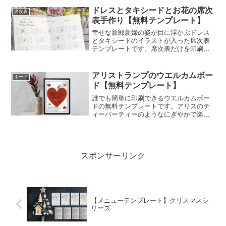
使い方自由。
ドレスとタキシードとお花の席次
席次表
表手作り【無料テンプレート】
幸せな新郎新婦の姿が目に浮かぶドレス
とタキシードのイラストが入った席次表
テンプレートです。席次表だけを印刷し
てもOK、厚手の用紙の両面にごあいさつ
文とメニューの面と席次表を印刷し、席
次表を内側にして半分に折ると、ごあい
アリストランプのウエルカムボー
ボード
さつ文・プロフィール・ふたりのなれそ
ド【無料テンプレート】
め紹介・新居案内・メニュー・席次表が
１冊にまとまったパンフレットになりま
誰でも簡単に印刷できるウエルカムボー
すよ。
ドの無料テンプレートです。アリスのテ
ィーパーティーのようなにぎやかで楽し
い披露宴にしたいふたりのトランプモチ
ーフのウエルカムボード。フレームに入
れてふたりのパーティーへのおもてなし
をしてくださいね。
スポンサーリンク
【メニューテンプレート】クリスマスシ
リーズ