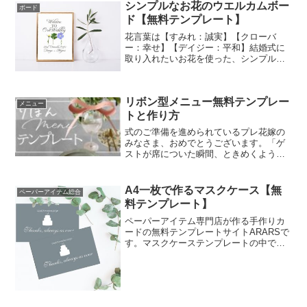
シンプルなお花のウエルカムボー
ボード
ド【無料テンプレート】
花言葉は【すみれ：誠実】【クローバ
ー：幸せ】【デイジー：平和】結婚式に
取り入れたいお花を使った、シンプルだ
けど主役級のウエルカムボード。
リボン型メニュー無料テンプレー
メニュー
トと作り方
式のご準備を進められているプレ花嫁の
みなさま、おめでとうございます。「ゲ
ストが席についた瞬間、ときめくような
テーブルコーディネートにしたい」 「可
愛いけれど、子供っぽくならない上質な
ペーパーアイテムを探している」そんな
A4一枚で作るマスクケース【無
ペーパーアイテム総合
理想を叶えるために、海...
料テンプレート】
ペーパーアイテム専門店が作る手作りカ
ードの無料テンプレートサイトARARSで
す。マスクケーステンプレートの中で一
番人気は洗練されたグレーが印象的なケ
ーキイラスト入り。挙式日と名前を入力
したオリジナルマスクケースにすること
も出来ます。ゲストの名前を入れて席札
としても使えるので、アイディア次第で