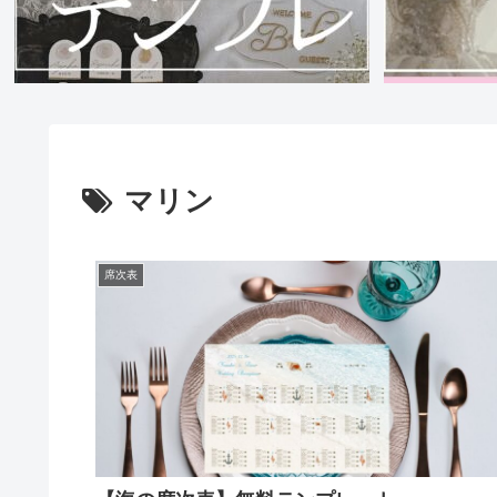
マリン
席次表