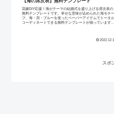
【海の席次表】無料テンプレート
花嫁DIY応援！海がテーマの結婚式を盛り上げる席次表の
無料テンプレートです。幸せな意味が込められた海モチ
フ、海・貝・ブルーを使ったペーパーアイテムでトータ
コーディネートできる無料テンプレートが揃っています
ペーパーアイテム専門店が作る手作りカードの無料テン
レートサイトARARS。
2022.12.
スポ