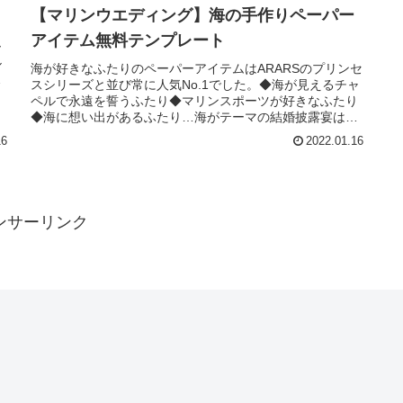
【マリンウエディング】海の手作りペーパー
アイテム無料テンプレート
ー
ル
海が好きなふたりのペーパーアイテムはARARSのプリンセ
。
スシリーズと並び常に人気No.1でした。◆海が見えるチャ
プ
ペルで永遠を誓うふたり◆マリンスポーツが好きなふたり
◆海に想い出があるふたり…海がテーマの結婚披露宴はペ
ーパーアイテムをマリンテイストに揃えると、一気に雰囲
16
2022.01.16
気が高まりますよ。テンプレートは誰でも無料でご利用い
ただけます。海シリーズのテンプレートを少しずつ増やし
ていきますので、定期的にチェックしてくださいね。
ンサーリンク